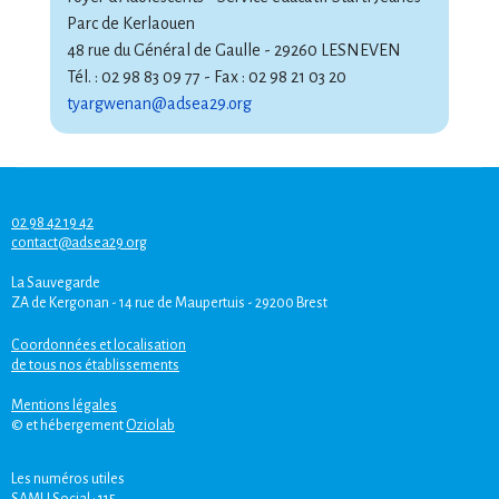
Parc de Kerlaouen
48 rue du Général de Gaulle - 29260 LESNEVEN
Tél. : 02 98 83 09 77 - Fax : 02 98 21 03 20
tyargwenan@adsea29.org
02 98 42 19 42
contact@adsea29.org
La Sauvegarde
ZA de Kergonan - 14 rue de Maupertuis - 29200 Brest
Coordonnées et localisation
de tous nos établissements
Mentions légales
© et hébergement
Oziolab
Les numéros utiles
SAMU Social :
115