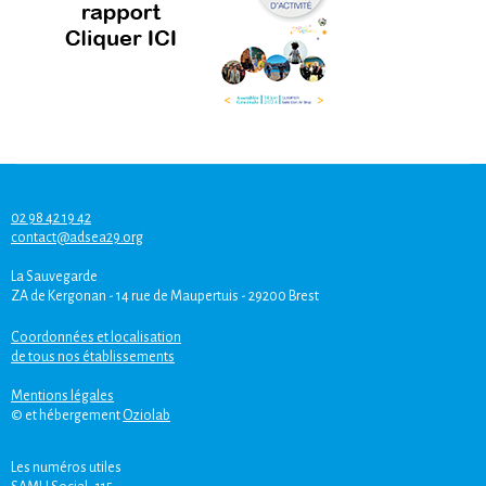
02 98 42 19 42
contact@adsea29.org
La Sauvegarde
ZA de Kergonan - 14 rue de Maupertuis - 29200 Brest
Coordonnées et localisation
de tous nos établissements
Mentions légales
© et hébergement
Oziolab
Les numéros utiles